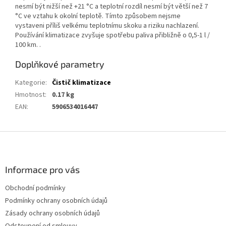
nesmí být nižší než +21 °C a teplotní rozdíl nesmí být větší než 7
°C ve vztahu k okolní teplotě. Tímto způsobem nejsme
vystaveni příliš velkému teplotnímu skoku a riziku nachlazení.
Používání klimatizace zvyšuje spotřebu paliva přibližně o 0,5-1 l /
100 km. .
Doplňkové parametry
Kategorie
:
Čistič klimatizace
Hmotnost
:
0.17 kg
EAN
:
5906534016447
Z
á
p
a
Informace pro vás
t
Obchodní podmínky
í
Podmínky ochrany osobních údajů
Zásady ochrany osobních údajů
Odstoupení od smlouvy