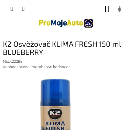
Přejít
NÁKUP
na
obsah
KOŠÍK
K2 Osvěžovač KLIMA FRESH 150 ml
BLUEBERRY
MELK222BB
Průměrné
Neohodnoceno
Podrobnosti hodnocení
hodnocení
produktu
je
0,0
z
5
hvězdiček.