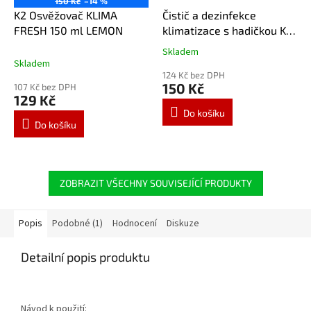
150 Kč
–14 %
K2 Osvěžovač KLIMA
Čistič a dezinfekce
FRESH 150 ml LEMON
klimatizace s hadičkou K2
KLIMA DOCTOR (500 ml)
Skladem
Průměrné
Skladem
hodnocení
124 Kč bez DPH
produktu
150 Kč
107 Kč bez DPH
je
129 Kč
5,0
Do košíku
z
Do košíku
5
hvězdiček.
ZOBRAZIT VŠECHNY SOUVISEJÍCÍ PRODUKTY
Popis
Podobné (1)
Hodnocení
Diskuze
Detailní popis produktu
Návod k použití: