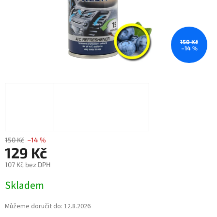
150 Kč
–14 %
150 Kč
–14 %
129 Kč
107 Kč bez DPH
Měrná
Skladem
cena:
Můžeme doručit do:
12.8.2026