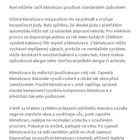
Nyní můžete začít klimatizaci používat standardním způsobem.
Účinná klimatizace má pozitivní vliv na pohodlí a zvyšuje
bezpečnost jízdy. Bylo zjištěno, že dlouhá jízda v přehřátém
automobilu může mít za následek dopravní nehodu. Pro efektivní
provoz se doporučuje jednou za rok nebo každých 15000 km
vyměnit kabinový filtr topení a klimatizace. Z klimatizace může
vycházet nepříjemný zápach, protože ve ventilačním systému
může docházet k množení bakterií a vzniku hub, které mohou
způsobovat alergie nebo zhoršovat průběh alergie či astmatu.
Klimatizace by měla být používána po celý rok. Zapnutá
klimatizace dokonale vysuší vzduch a chrání tak okna před
zamlžováním. Použití klimatizace v zimě zajišťuje správné
mazání komponent systému kompresoru klimatizace a
předchází tak jeho poškození.
V létě za účelem rychlého ochlazení vyhřátého interiéru vozidla
nejprve otevřete okna a vyvětrejte vůz, poté zapněte
klimatizaci, nejlépe na recirkulaci vzduchu v uzavřeném
prostoru. Pokud je to možné, parkujte ve stínu. Po vypnutí
klimatizace by se měl ventilátor ještě na chvíli zapnout.
Doporučuje se používat klimatizaci rozumně, přičemž teplota