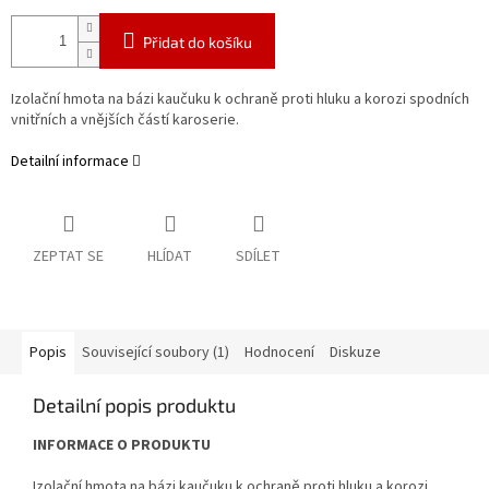
Přidat do košíku
Izolační hmota na bázi kaučuku k ochraně proti hluku a korozi spodních
vnitřních a vnějších částí karoserie.
Detailní informace
ZEPTAT SE
HLÍDAT
SDÍLET
Popis
Související soubory (1)
Hodnocení
Diskuze
Detailní popis produktu
INFORMACE O PRODUKTU
Izolační hmota na bázi kaučuku k ochraně proti hluku a korozi