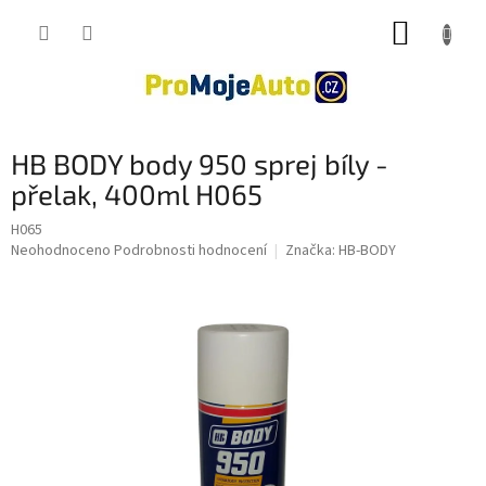
Přejít
NÁKUP
na
obsah
KOŠÍK
HB BODY body 950 sprej bíly -
přelak, 400ml H065
H065
Průměrné
Neohodnoceno
Podrobnosti hodnocení
Značka:
HB-BODY
hodnocení
produktu
je
0,0
z
5
hvězdiček.