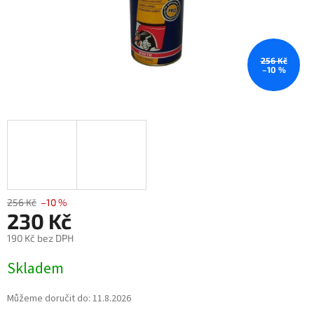
256 Kč
–10 %
256 Kč
–10 %
230 Kč
190 Kč bez DPH
Měrná
Skladem
cena:
Můžeme doručit do:
11.8.2026