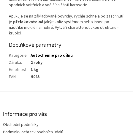
spodních vnitřních a vnějších částí karoserie.
Aplikuje se na základované povrchy, rychle schne a po zaschnutí
je
přelakovatelná
jakýmkoliv systémem nebo ihned po
nástřiku mokré na mokré. Vytváří charakteristickou strukturu -
krupici.
Doplňkové parametry
Kategorie
:
Autochemie pro dílnu
Záruka
:
2 roky
Hmotnost
:
1 kg
EAN
:
H065
Z
á
p
a
Informace pro vás
t
Obchodní podmínky
í
Podmínky ochrany osobních údajů