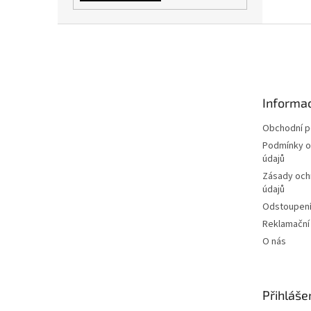
Z
á
p
a
t
Informac
í
Obchodní 
Podmínky o
údajů
Zásady och
údajů
Odstoupení
Reklamační
O nás
Přihláše