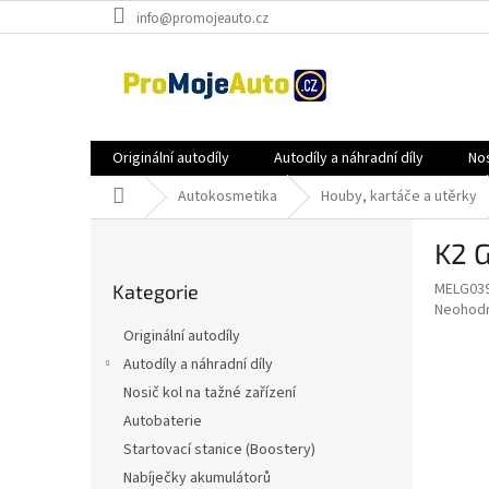
Přejít
info@promojeauto.cz
na
obsah
Originální autodíly
Autodíly a náhradní díly
Nos
Domů
Autokosmetika
Houby, kartáče a utěrky
P
K2 G
o
Přeskočit
s
MELG03
Kategorie
kategorie
t
Průměr
Neohod
r
hodnoce
Originální autodíly
a
produkt
Autodíly a náhradní díly
je
n
0,0
Nosič kol na tažné zařízení
n
z
í
Autobaterie
5
p
Startovací stanice (Boostery)
hvězdič
a
Nabíječky akumulátorů