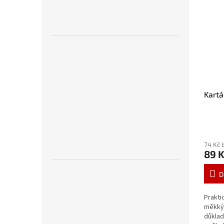
Kartá
74 Kč 
89 
D
Prakti
měkkým
důklad