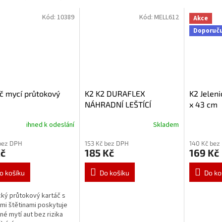
Kód:
10389
Kód:
MELL612
Akce
Doporuč
č mycí průtokový
K2 K2 DURAFLEX
K2 Jeleni
NÁHRADNÍ LEŠTÍCÍ
x 43 cm
HOUBA 150 x 25 mm
ihned k odeslání
Skladem
ORANŽOVÁ L612
bez DPH
153 Kč bez DPH
140 Kč bez
Kč
185 Kč
169 Kč
o košíku
Do košíku
Do ko
cký průtokový kartáč s
i štětinami poskytuje
né mytí aut bez rizika