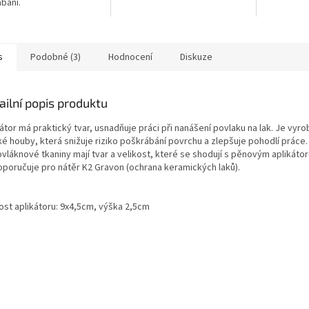
bání.
s
Podobné (3)
Hodnocení
Diskuze
ailní popis produktu
átor má praktický tvar, usnadňuje práci při nanášení povlaku na lak. Je vyr
é houby, která snižuje riziko poškrábání povrchu a zlepšuje pohodlí práce.
ovláknové tkaniny mají tvar a velikost, které se shodují s pěnovým aplikáto
oporučuje pro nátěr K2 Gravon (ochrana keramických laků).
kost aplikátoru: 9x4,5cm, výška 2,5cm