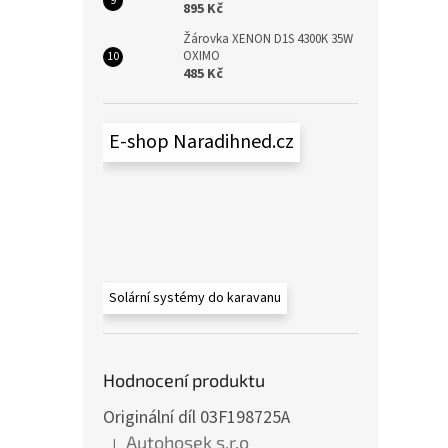
895 Kč
Žárovka XENON D1S 4300K 35W
OXIMO
485 Kč
E-shop Naradihned.cz
Solární systémy do karavanu
Hodnocení produktu
Originální díl 03F198725A
Autohosek s.r.o
|