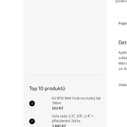
poškrá
Popi
Det
Aplik
měkk
Mikr
se d
Veli
Top 10 produktů
K2-SPID WAX Vosk na mokrý lak
700ml
132 Kč
Gola sada 1/2", 3/8", 1/4" +
příslušenství 216 ks
2 847 Kč