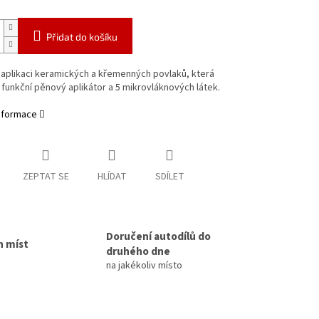
Přidat do košíku
aplikaci keramických a křemenných povlaků, která
funkční pěnový aplikátor a 5 mikrovláknových látek.
informace
ZEPTAT SE
HLÍDAT
SDÍLET
Doručení autodílů do
h míst
druhého dne
na jakékoliv místo