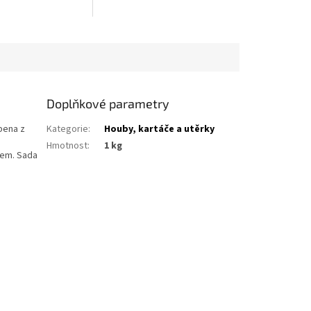
Doplňkové parametry
obena z
Kategorie
:
Houby, kartáče a utěrky
Hmotnost
:
1 kg
rem. Sada