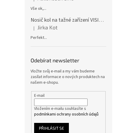
Hodnocení produktu je 5 z 5 hvězdiček.
Vše ok,...
Nosič kol na tažné zařízení VISION 4 - pro 4 kola CF19591-4EFA
Jirka Kot
|
Hodnocení produktu je 5 z 5 hvězdiček.
Perfekt...
Odebírat newsletter
Vložte svůj e-mail a my vám budeme
zasílat informace o nových produktech na
našem e-shopu.
E-mail
Vložením e-mailu souhlasíte s
podmínkami ochrany osobních údajů
PŘIHLÁSIT SE