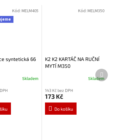
Kód:
MELM405
Kód:
MELM350
ujeme
ce syntetická 66
K2 K2 KARTÁČ NA RUČNÍ
MYTÍ M350
Další
produkt
Skladem
Skladem
 DPH
143 Kč bez DPH
173 Kč
šíku
Do košíku