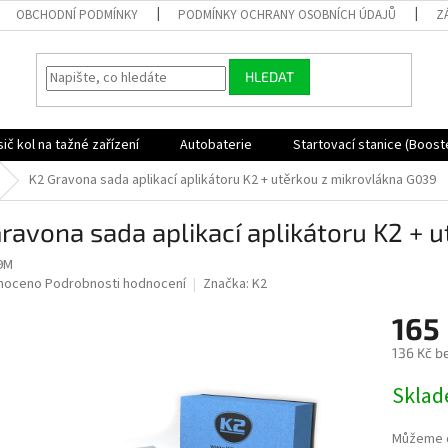
OBCHODNÍ PODMÍNKY
PODMÍNKY OCHRANY OSOBNÍCH ÚDAJŮ
Z
HLEDAT
ič kol na tažné zařízení
Autobaterie
Startovací stanice (Boost
K2 Gravona sada aplikací aplikátoru K2 + utěrkou z mikrovlákna G039
ravona sada aplikací aplikátoru K2 + 
9M
né
noceno
Podrobnosti hodnocení
Značka:
K2
ní
165
u
136 Kč b
Měrná
Skla
cena:
ek.
Můžeme d