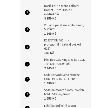
Nosič kol na tažné zařízení E-
Hornet 3 -pro 3 kola /
elektrokola
8 855 Kč
VIF vif super diesel aditiv zimní,
5l VF002
1 665 Kč
K2 ROTON 700 ml -
profesionální čistič disků kol
G167
148 Kč
Mini Booster, King Size Booster,
12v-900a-20000mah
2 345 Kč
Sada rozvodového řemene
CONTINENTAL CT1168K1
1 689 Kč
Sada na montáž kotoučových
brzd 35 ks lev/pravý
1 258 Kč
Lehátko pojízdné 100cm