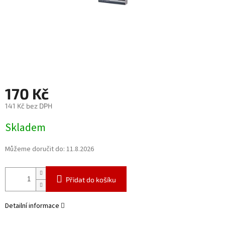
170 Kč
141 Kč bez DPH
Měrná
Skladem
cena:
Můžeme doručit do:
11.8.2026
Přidat do košíku
Detailní informace