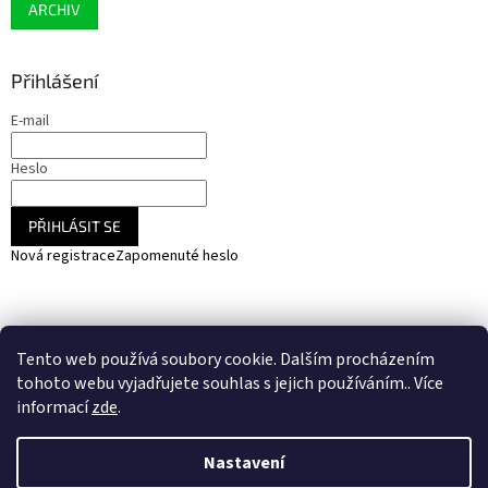
ARCHIV
Přihlášení
E-mail
Heslo
PŘIHLÁSIT SE
Nová registrace
Zapomenuté heslo
NARADIHNED.cz - nářadí - kemping - fotovoltaika
Tento web používá soubory cookie. Dalším procházením
SOLARCZ.cz - Vše pro solární energie a fotovoltaiku
tohoto webu vyjadřujete souhlas s jejich používáním.. Více
informací
zde
.
Nastavení
Vytvořil Shoptet