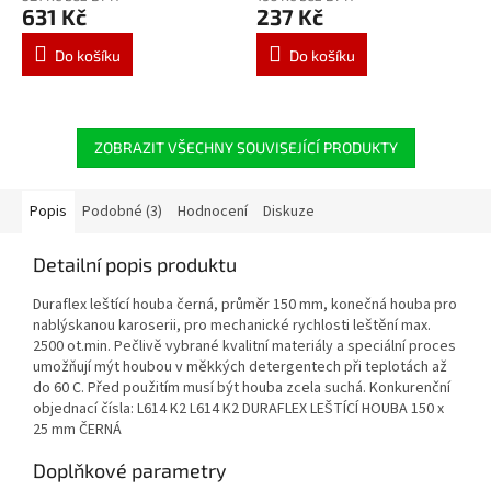
631 Kč
237 Kč
Do košíku
Do košíku
ZOBRAZIT VŠECHNY SOUVISEJÍCÍ PRODUKTY
Popis
Podobné (3)
Hodnocení
Diskuze
Detailní popis produktu
Duraflex leštící houba černá, průměr 150 mm, konečná houba pro
nablýskanou karoserii, pro mechanické rychlosti leštění max.
2500 ot.min. Pečlivě vybrané kvalitní materiály a speciální proces
umožňují mýt houbou v měkkých detergentech při teplotách až
do 60 C. Před použitím musí být houba zcela suchá. Konkurenční
objednací čísla: L614 K2 L614 K2 DURAFLEX LEŠTÍCÍ HOUBA 150 x
25 mm ČERNÁ
Doplňkové parametry