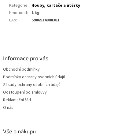
Kategorie
:
Houby, kartáče a utěrky
Hmotnost
:
1 kg
EAN
:
5906534008381
Z
á
p
a
Informace pro vás
t
Obchodní podmínky
í
Podmínky ochrany osobních údajů
Zásady ochrany osobních údajů
Odstoupení od smlouvy
Reklamační řád
O nás
Vše o nákupu