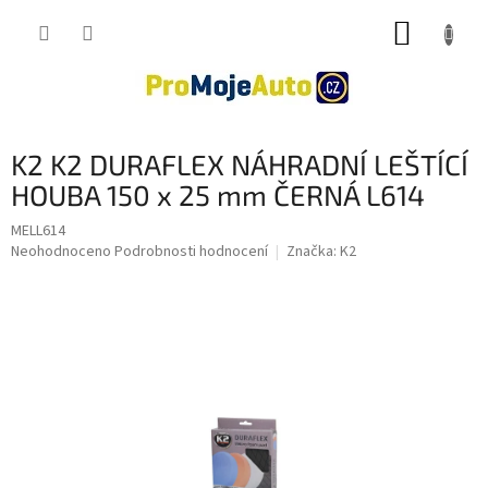
Přejít
NÁKUP
na
obsah
KOŠÍK
K2 K2 DURAFLEX NÁHRADNÍ LEŠTÍCÍ
HOUBA 150 x 25 mm ČERNÁ L614
MELL614
Průměrné
Neohodnoceno
Podrobnosti hodnocení
Značka:
K2
hodnocení
produktu
je
0,0
z
5
hvězdiček.