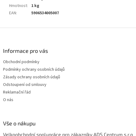
Hmotnost
:
1 kg
EAN
:
5906534005007
Z
á
p
a
Informace pro vás
t
Obchodní podmínky
í
Podmínky ochrany osobních údajů
Zásady ochrany osobních údajů
Odstoupení od smlouvy
Reklamační řád
O nás
Vše o nákupu
Velkoobchodní spolupráce pro zákazníky ADS Centrum s.r.o