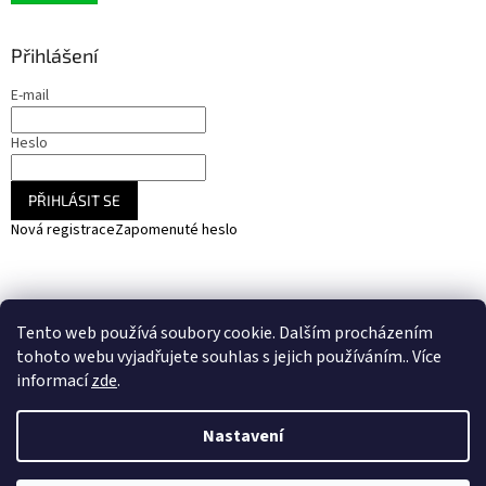
Přihlášení
E-mail
Heslo
PŘIHLÁSIT SE
Nová registrace
Zapomenuté heslo
NARADIHNED.cz - nářadí - kemping - fotovoltaika
Tento web používá soubory cookie. Dalším procházením
SOLARCZ.cz - Vše pro solární energie a fotovoltaiku
tohoto webu vyjadřujete souhlas s jejich používáním.. Více
informací
zde
.
Nastavení
Vytvořil Shoptet