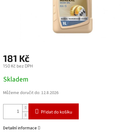
181 Kč
150 Kč bez DPH
Měrná
Skladem
cena:
Můžeme doručit do:
12.8.2026
Přidat do košíku
Detailní informace