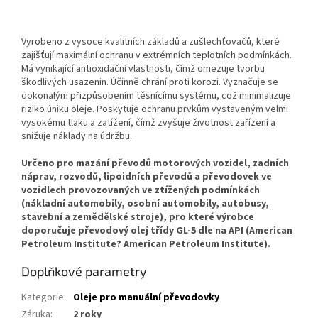
Vyrobeno z vysoce kvalitních základů a zušlechťovačů, které
zajišťují maximální ochranu v extrémních teplotních podmínkách.
Má vynikající antioxidační vlastnosti, čímž omezuje tvorbu
škodlivých usazenin. Účinně chrání proti korozi. Vyznačuje se
dokonalým přizpůsobením těsnícímu systému, což minimalizuje
riziko úniku oleje. Poskytuje ochranu prvkům vystaveným velmi
vysokému tlaku a zatížení, čímž zvyšuje životnost zařízení a
snižuje náklady na údržbu.
Určeno pro mazání převodů motorových vozidel, zadních
náprav, rozvodů, lipoidních převodů a převodovek ve
vozidlech provozovaných ve ztížených podmínkách
(nákladní automobily, osobní automobily, autobusy,
stavební a zemědělské stroje), pro které výrobce
doporučuje převodový olej třídy GL-5 dle na API (American
Petroleum Institute? American Petroleum Institute).
Doplňkové parametry
Kategorie
:
Oleje pro manuální převodovky
Záruka
:
2 roky