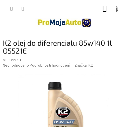
Přejít
NÁKUP
na
obsah
KOŠÍK
K2 olej do diferencialu 85w140 1l
O5521E
MELO5521E
Průměrné
Neohodnoceno
Podrobnosti hodnocení
Značka:
K2
hodnocení
produktu
je
0,0
z
5
hvězdiček.