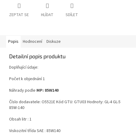
ZEPTAT SE
HLÍDAT
SDÍLET
Popis
Hodnocení
Diskuze
Detailní popis produktu
Doplňující údaje:
Počet k objednání 1
Náhrady podle
MP: 85W140
Číslo dodavatele: O5521E Kód GTU: GTU03 Hodnoty: GL-4 GL-5
85W-140
Obsah litr : 1
Viskozitní třída SAE : 85W140