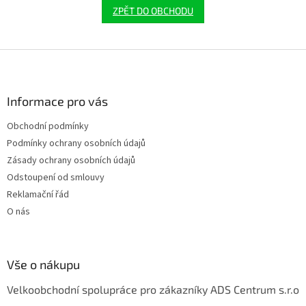
ZPĚT DO OBCHODU
Z
á
p
a
Informace pro vás
t
Obchodní podmínky
í
Podmínky ochrany osobních údajů
Zásady ochrany osobních údajů
Odstoupení od smlouvy
Reklamační řád
O nás
Vše o nákupu
Velkoobchodní spolupráce pro zákazníky ADS Centrum s.r.o