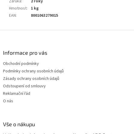
Záruka
:
2 roky
Hmotnost
:
1 kg
EAN
:
8001063279015
Z
á
p
a
Informace pro vás
t
Obchodní podmínky
í
Podmínky ochrany osobních údajů
Zásady ochrany osobních údajů
Odstoupení od smlouvy
Reklamační řád
O nás
Vše o nákupu