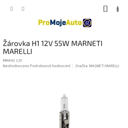
Přejít
NÁKUP
na
obsah
KOŠÍK
Žárovka H1 12V 55W MARNETI
MARELLI
MMAH1 12V
Průměrné
Neohodnoceno
Podrobnosti hodnocení
Značka:
MAGNETI MARELLI
hodnocení
produktu
je
0,0
z
5
hvězdiček.