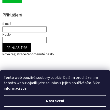
Přihlášení
E-mail
Heslo
PŘIHLÁSIT SE
Nová registrace
Zapomenuté heslo
NARADIHNED.cz - nářadí - kemping - fotovoltaika
Tento web používá soubory cookie. Dalším procházením
SOLARCZ.cz - Vše pro solární energie a fotovoltaiku
tohoto webu vyjadřujete souhlas s jejich používáním.. Více
informací
zde
.
Nastavení
Vytvořil Shoptet