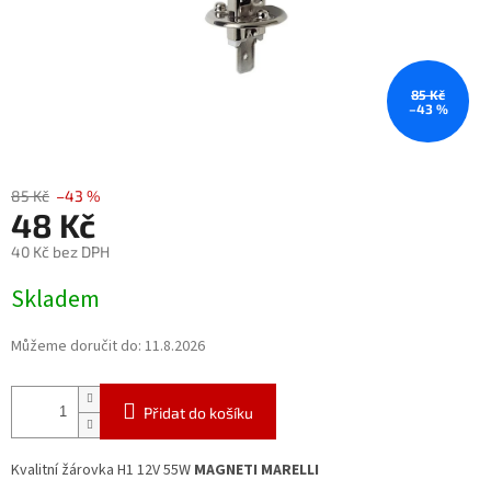
85 Kč
–43 %
85 Kč
–43 %
48 Kč
40 Kč bez DPH
Měrná
Skladem
cena:
Můžeme doručit do:
11.8.2026
Přidat do košíku
Kvalitní žárovka H1 12V 55W
MAGNETI MARELLI