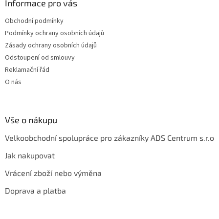
a
Informace pro vás
c
t
í
Obchodní podmínky
í
p
Podmínky ochrany osobních údajů
r
v
Zásady ochrany osobních údajů
k
Odstoupení od smlouvy
y
Reklamační řád
v
ý
O nás
p
i
s
u
Vše o nákupu
Velkoobchodní spolupráce pro zákazníky ADS Centrum s.r.o
Jak nakupovat
Vrácení zboží nebo výměna
Doprava a platba