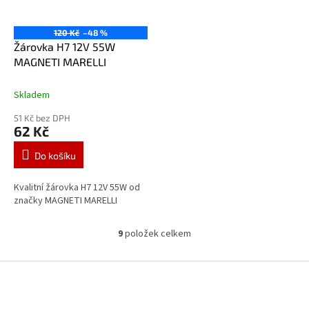
120 Kč
–48 %
Žárovka H7 12V 55W
MAGNETI MARELLI
Skladem
51 Kč bez DPH
62 Kč
Do košíku
Kvalitní žárovka H7 12V 55W od
značky MAGNETI MARELLI
9
položek celkem
O
v
l
Z
á
á
d
p
a