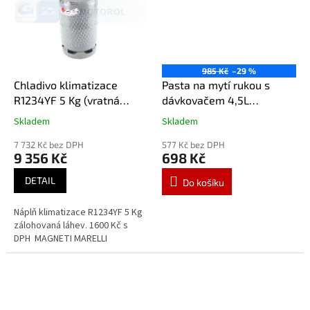
985 Kč
–29 %
Chladivo klimatizace
Pasta na mytí rukou s
R1234YF 5 Kg (vratná
dávkovačem 4,5L
láhev) R1234YF
MAGNETI MARELLI
Skladem
Skladem
Průměrné
Průměrné
hodnocení
hodnocení
7 732 Kč bez DPH
577 Kč bez DPH
produktu
produktu
9 356 Kč
698 Kč
je
je
5,0
5,0
DETAIL
Do košíku
z
z
5
5
Náplň klimatizace R1234YF 5 Kg
hvězdiček.
hvězdiček.
zálohovaná láhev. 1600 Kč s
DPH MAGNETI MARELLI