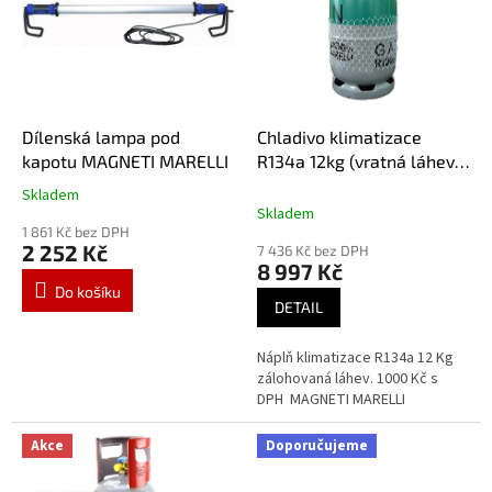
i
d
s
u
p
k
r
t
o
ů
d
Dílenská lampa pod
Chladivo klimatizace
u
kapotu MAGNETI MARELLI
R134a 12kg (vratná láhev)
k
R134A
Skladem
Průměrné
t
Skladem
hodnocení
ů
1 861 Kč bez DPH
produktu
2 252 Kč
7 436 Kč bez DPH
je
8 997 Kč
5,0
Do košíku
z
DETAIL
5
hvězdiček.
Náplň klimatizace R134a 12 Kg
zálohovaná láhev. 1000 Kč s
DPH MAGNETI MARELLI
Akce
Doporučujeme