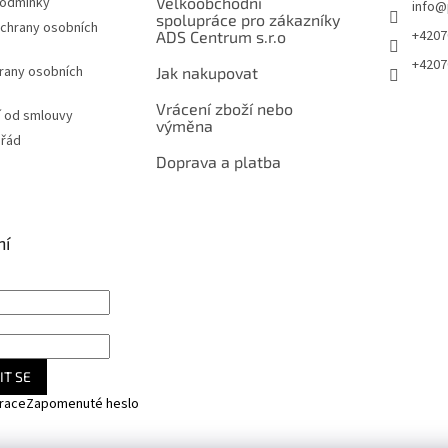
podmínky
Velkoobchodní
info
@
spolupráce pro zákazníky
chrany osobních
+4207
ADS Centrum s.r.o
+4207
rany osobních
Jak nakupovat
Vrácení zboží nebo
 od smlouvy
výměna
 řád
Doprava a platba
ní
IT SE
trace
Zapomenuté heslo