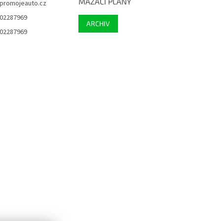
MAZACÍ PLÁNY
promojeauto.cz
02287969
ARCHIV
02287969