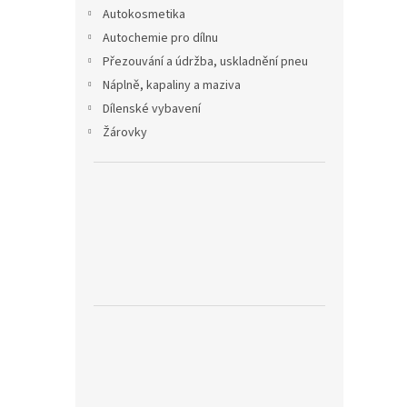
n
Autokosmetika
e
Autochemie pro dílnu
l
Přezouvání a údržba, uskladnění pneu
Náplně, kapaliny a maziva
Dílenské vybavení
Žárovky