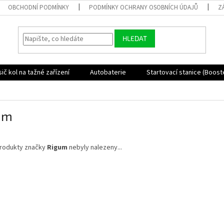
OBCHODNÍ PODMÍNKY
PODMÍNKY OCHRANY OSOBNÍCH ÚDAJŮ
Z
HLEDAT
ič kol na tažné zařízení
Autobaterie
Startovací stanice (Boost
um
rodukty značky
Rigum
nebyly nalezeny...