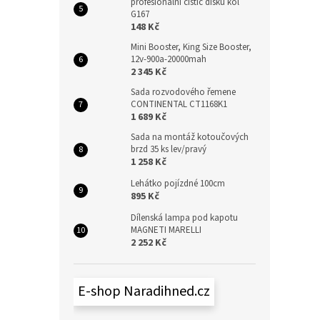
profesionální čistič disků kol
G167
148 Kč
Mini Booster, King Size Booster,
12v-900a-20000mah
2 345 Kč
Sada rozvodového řemene
CONTINENTAL CT1168K1
1 689 Kč
Sada na montáž kotoučových
brzd 35 ks lev/pravý
1 258 Kč
Lehátko pojízdné 100cm
895 Kč
Dílenská lampa pod kapotu
MAGNETI MARELLI
2 252 Kč
E-shop Naradihned.cz