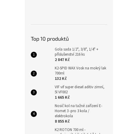
Top 10 produktů
Gola sada 1/2", 3/8", 1/4" +
příslušenství 216 ks
2 847 Kč
K2-SPID WAX Vosk na mokrý lak
700ml
132 Kč
VIF vif super diesel aditiv zimní,
5l VF002
1 665 Kč
Nosič kol na tažné zařízení E-
Hornet 3 -pro 3 kola /
elektrokola
8 855 Kč
K2 ROTON 700 ml -