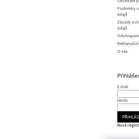
Obchodní 
Podmínky o
údajů
Zásady och
údajů
Odstoupení
Reklamační
O nás
Přihláše
E-mail
Heslo
PŘIHLÁS
Nová regis