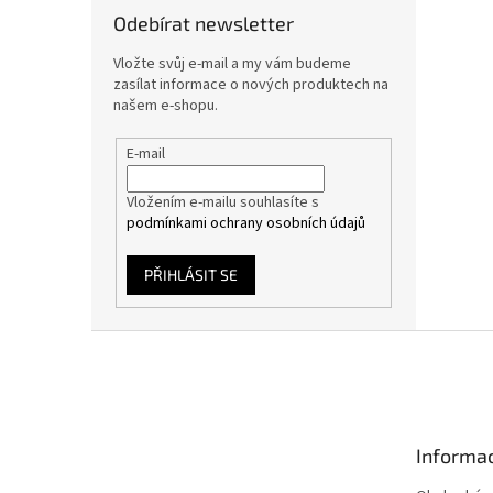
Odebírat newsletter
Vložte svůj e-mail a my vám budeme
zasílat informace o nových produktech na
našem e-shopu.
E-mail
Vložením e-mailu souhlasíte s
podmínkami ochrany osobních údajů
PŘIHLÁSIT SE
Z
á
p
a
t
Informac
í