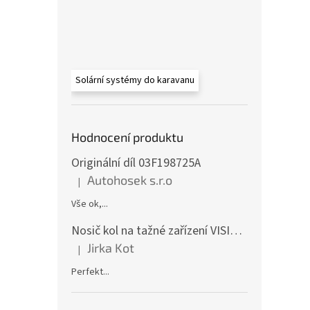
Solární systémy do karavanu
Hodnocení produktu
Originální díl 03F198725A
Autohosek s.r.o
|
Hodnocení produktu je 5 z 5 hvězdiček.
Vše ok,...
Nosič kol na tažné zařízení VISION 4 - pro 4 kola CF19591-4EFA
Jirka Kot
|
Hodnocení produktu je 5 z 5 hvězdiček.
Perfekt...