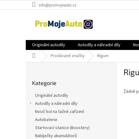
Přejít
info@promojeauto.cz
na
obsah
Originální autodíly
Autodíly a náhradní díly
Nos
Domů
Prodávané značky
Rigum
P
Rig
o
Přeskočit
s
Kategorie
kategorie
t
Žádné p
r
Originální autodíly
a
Autodíly a náhradní díly
n
Nosič kol na tažné zařízení
n
í
Autobaterie
p
Startovací stanice (Boostery)
a
Nabíječky akumulátorů