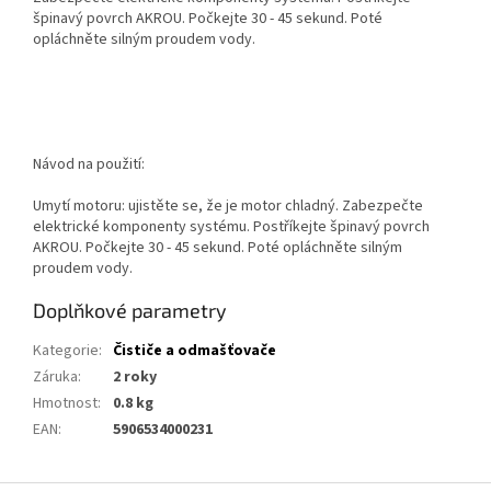
špinavý povrch AKROU. Počkejte 30 - 45 sekund. Poté
opláchněte silným proudem vody.
Návod na použití:
Umytí motoru: ujistěte se, že je motor chladný. Zabezpečte
elektrické komponenty systému. Postříkejte špinavý povrch
AKROU. Počkejte 30 - 45 sekund. Poté opláchněte silným
proudem vody.
Doplňkové parametry
Kategorie
:
Čističe a odmašťovače
Záruka
:
2 roky
Hmotnost
:
0.8 kg
EAN
:
5906534000231