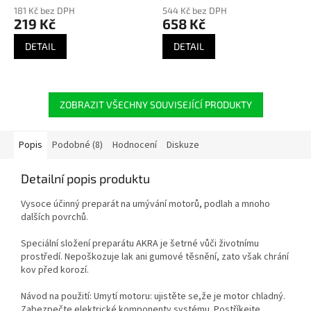
181 Kč bez DPH
544 Kč bez DPH
219 Kč
658 Kč
DETAIL
DETAIL
ZOBRAZIT VŠECHNY SOUVISEJÍCÍ PRODUKTY
Popis
Podobné (8)
Hodnocení
Diskuze
Detailní popis produktu
Vysoce účinný preparát na umývání motorů, podlah a mnoho
dalších povrchů.
Speciální složení preparátu AKRA je šetrné vůči životnímu
prostředí. Nepoškozuje lak ani gumové těsnění, zato však chrání
kov před korozí.
Návod na použití: Umytí motoru: ujistěte se,že je motor chladný.
Zabezpečte elektrické komponenty systému. Postříkejte