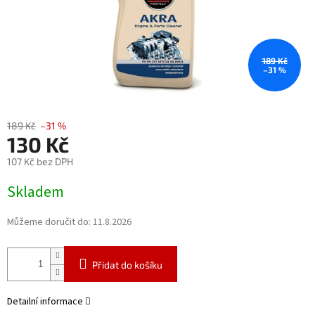
189 Kč
–31 %
189 Kč
–31 %
130 Kč
107 Kč bez DPH
Měrná
Skladem
cena:
Můžeme doručit do:
11.8.2026
Přidat do košíku
Detailní informace