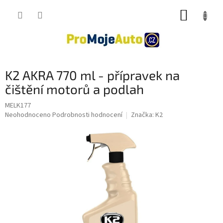
Přejít
NÁKUP
na
obsah
KOŠÍK
K2 AKRA 770 ml - přípravek na
čištění motorů a podlah
MELK177
Průměrné
Neohodnoceno
Podrobnosti hodnocení
Značka:
K2
hodnocení
produktu
je
0,0
z
5
hvězdiček.