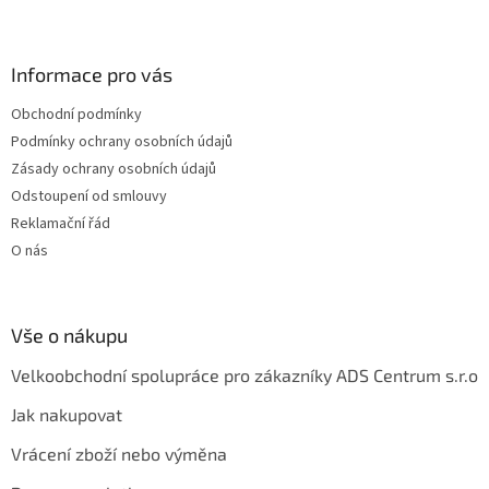
Z
á
p
a
Informace pro vás
t
Obchodní podmínky
í
Podmínky ochrany osobních údajů
Zásady ochrany osobních údajů
Odstoupení od smlouvy
Reklamační řád
O nás
Vše o nákupu
Velkoobchodní spolupráce pro zákazníky ADS Centrum s.r.o
Jak nakupovat
Vrácení zboží nebo výměna