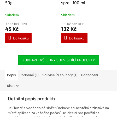
50g
spreji 100 ml
Skladem
Skladem
37 Kč bez DPH
109 Kč bez DPH
45 Kč
132 Kč
Do košíku
Do košíku
ZOBRAZIT VŠECHNY SOUVISEJÍCÍ PRODUKTY
Popis
Podobné (8)
Související soubory (1)
Hodnocení
Diskuze
Detailní popis produktu
Její husté a voděodolné složení nekape ani nestéká a zůstává na
místě aplikace za každého počasí. Je ideální pro použití na