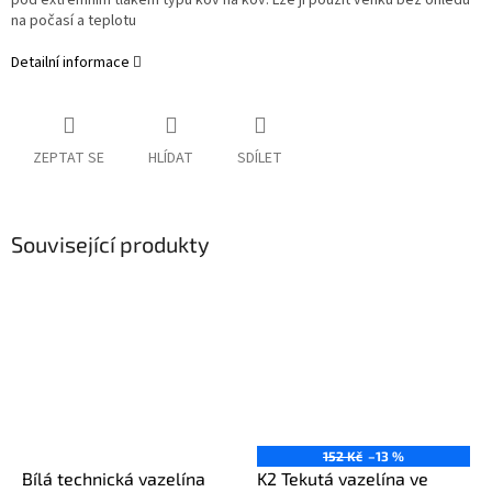
pod extrémním tlakem typu kov na kov. Lze ji použít venku bez ohledu
na počasí a teplotu
Detailní informace
ZEPTAT SE
HLÍDAT
SDÍLET
Související produkty
152 Kč
–13 %
Bílá technická vazelína
K2 Tekutá vazelína ve