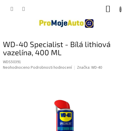
Přejít
NÁKUP
na
obsah
KOŠÍK
WD-40 Specialist - Bílá lithiová
vazelína, 400 ML
WDS50391
Průměrné
Neohodnoceno
Podrobnosti hodnocení
Značka:
WD-40
hodnocení
produktu
je
0,0
z
5
hvězdiček.