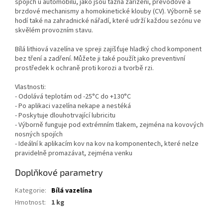
spojích u automobilů, jako jsou tažná zařízení, převodové a
brzdové mechanismy a homokinetické klouby (CV). Výborně se
hodí také na zahradnické nářadí, které udrží každou sezónu ve
skvělém provozním stavu.
Bílá lithiová vazelína ve spreji zajišťuje hladký chod komponent
bez tření a zadření. Můžete ji také použít jako preventivní
prostředek k ochraně proti korozi a tvorbě rzi.
Vlastnosti:
- Odolává teplotám od -25°C do +130°C
- Po aplikaci vazelína nekape a nestéká
- Poskytuje dlouhotrvající lubricitu
- Výborně funguje pod extrémním tlakem, zejména na kovových
nosných spojích
- Ideální k aplikacím kov na kov na komponentech, které nelze
pravidelně promazávat, zejména venku
Doplňkové parametry
Kategorie
:
Bílá vazelína
Hmotnost
:
1 kg