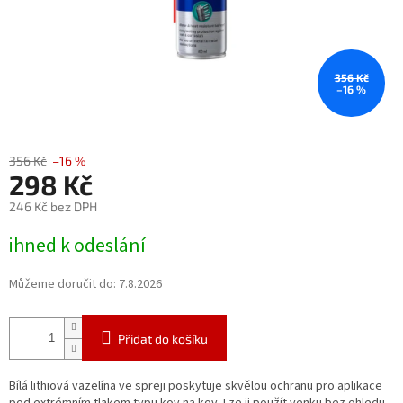
356 Kč
–16 %
356 Kč
–16 %
298 Kč
246 Kč bez DPH
Měrná
ihned k odeslání
cena:
Můžeme doručit do:
7.8.2026
Přidat do košíku
Bílá lithiová vazelína ve spreji poskytuje skvělou ochranu pro aplikace