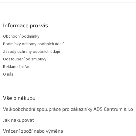
Z
á
p
a
Informace pro vás
t
Obchodní podmínky
í
Podmínky ochrany osobních údajů
Zásady ochrany osobních údajů
Odstoupení od smlouvy
Reklamační řád
O nás
Vše o nákupu
Velkoobchodní spolupráce pro zákazníky ADS Centrum s.r.o
Jak nakupovat
Vrácení zboží nebo výměna