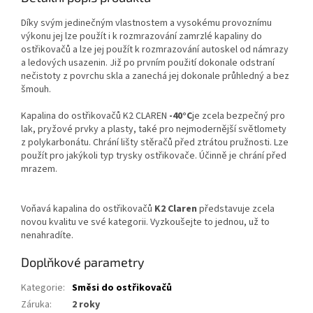
Díky svým jedinečným vlastnostem a vysokému provoznímu
výkonu jej lze použít i k rozmrazování zamrzlé kapaliny do
ostřikovačů a lze jej použít k rozmrazování autoskel od námrazy
a ledových usazenin.
Již po prvním použití dokonale odstraní
nečistoty z povrchu skla a zanechá jej dokonale průhledný a bez
šmouh.
Kapalina do ostřikovačů K2 CLAREN
-40°C
je zcela bezpečný pro
lak, pryžové prvky a plasty, také pro nejmodernější světlomety
z polykarbonátu.
Chrání lišty stěračů před ztrátou pružnosti.
Lze
použít pro jakýkoli typ trysky ostřikovače.
Účinně je chrání před
mrazem.
Voňavá kapalina do ostřikovačů
K2 Claren
představuje zcela
novou kvalitu ve své kategorii.
Vyzkoušejte to jednou, už to
nenahradíte.
Doplňkové parametry
Kategorie
:
Směsi do ostřikovačů
Záruka
:
2 roky