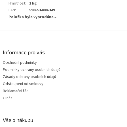
Hmotnost
:
1 kg
EAN
:
5906534006349
Položka byla vyprodána…
Z
á
p
a
Informace pro vás
t
Obchodní podmínky
í
Podmínky ochrany osobních údajů
Zásady ochrany osobních údajů
Odstoupení od smlouvy
Reklamační řád
O nás
Vše o nákupu