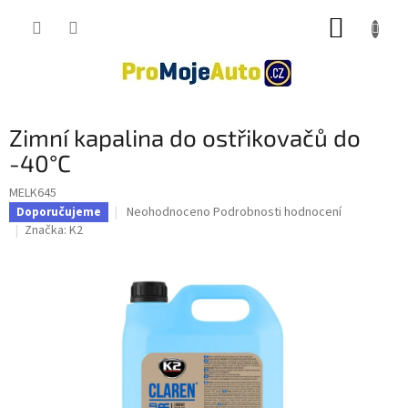
Přejít
NÁKUP
na
obsah
KOŠÍK
Zimní kapalina do ostřikovačů do
-40°C
MELK645
Průměrné
Neohodnoceno
Podrobnosti hodnocení
Doporučujeme
hodnocení
Značka:
K2
produktu
je
0,0
z
5
hvězdiček.