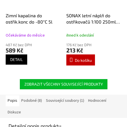
Zimní kapalina do
SONAX letní náplň do
ostřik.konc do -80°C 5l
ostřikovačů 1:100 250ml
koncentrát 371141
Očekáváme do měsíce
ihned k odeslání
487 Kč bez DPH
176 Kč bez DPH
589 Kč
213 Kč
DETAIL
Do košíku
ZOBRAZIT VŠECHNY SOUVISEJÍCÍ PRODUKTY
Popis
Podobné (8)
Související soubory (1)
Hodnocení
Diskuze
Detailní popis produktu