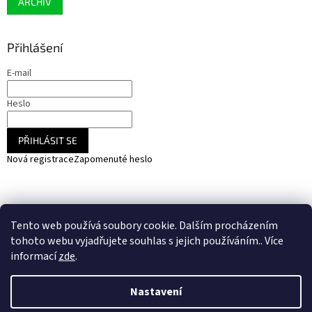
ARCHIV
Přihlášení
E-mail
Heslo
PŘIHLÁSIT SE
Nová registrace
Zapomenuté heslo
NARADIHNED.cz - nářadí - kemping - fotovoltaika
Tento web používá soubory cookie. Dalším procházením
SOLARCZ.cz - Vše pro solární energie a fotovoltaiku
tohoto webu vyjadřujete souhlas s jejich používáním.. Více
informací
zde
.
Nastavení
Vytvořil Shoptet