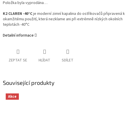
Položka byla vyprodána…
K2 CLAREN -40°C
je moderní zimní kapalina do ostřikovačů připravená k
okamžitému použití, která nezklame ani při extrémně nízkých okolních
teplotách -40°C
Detailní informace
ZEPTAT SE
HLÍDAT
SDÍLET
Související produkty
Akce